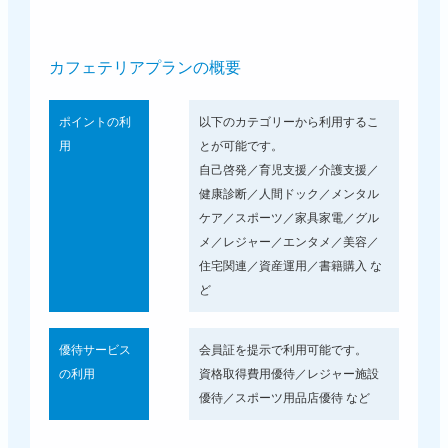
カフェテリアプランの概要
ポイントの利
以下のカテゴリーから利用するこ
用
とが可能です。
自己啓発／育児支援／介護支援／
健康診断／人間ドック／メンタル
ケア／スポーツ／家具家電／グル
メ／レジャー／エンタメ／美容／
住宅関連／資産運用／書籍購入 な
ど
優待サービス
会員証を提示で利用可能です。
の利用
資格取得費用優待／レジャー施設
優待／スポーツ用品店優待 など